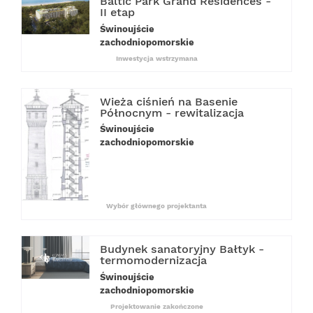
Baltic Park Grand Residences -
II etap
Świnoujście
zachodniopomorskie
Inwestycja wstrzymana
Wieża ciśnień na Basenie
Północnym - rewitalizacja
Świnoujście
zachodniopomorskie
Wybór głównego projektanta
Budynek sanatoryjny Bałtyk -
termomodernizacja
Świnoujście
zachodniopomorskie
Projektowanie zakończone