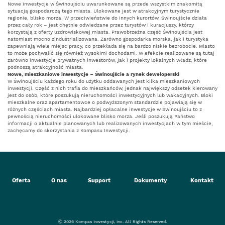
Nowe
inwestycje w Świnoujściu
uwarunkowane są przede wszystkim znakomitą
sytuacją gospodarczą tego miasta. Ulokowane jest w atrakcyjnym turystycznie
regionie, blisko morza. W przeciwieństwie do innych kurortów, Świnoujście działa
przez cały rok – jest chętnie odwiedzane przez turystów i kuracjuszy, którzy
korzystają z oferty uzdrowiskowej miasta. Prawobrzeżna część Świnoujścia jest
natomiast mocno zindustrializowana. Zarówno gospodarka morska, jak i turystyka
zapewniają wiele miejsc pracy, co przekłada się na bardzo niskie bezrobocie. Miasto
to może pochwalić się również wysokimi dochodami. W efekcie realizowane są tutaj
zarówno inwestycje prywatnych inwestorów, jak i projekty lokalnych władz, które
podnoszą atrakcyjność miasta.
Nowe, mieszkaniowe
inwestycje
–
Świnoujście
a rynek deweloperski
W Świnoujściu każdego roku do użytku oddawanych jest kilka mieszkaniowych
inwestycji. Część z nich trafia do mieszkańców, jednak największy odsetek kierowany
jest do osób, które poszukują nieruchomości inwestycyjnych lub wakacyjnych. Bloki
mieszkalne oraz apartamentowce o podwyższonym standardzie pojawiają się w
różnych częściach miasta. Najbardziej opłacalne
inwestycje w Świnoujściu
to z
pewnością nieruchomości ulokowane blisko morza. Jeśli poszukują Państwo
informacji o aktualnie planowanych lub realizowanych inwestycjach w tym mieście,
zachęcamy do skorzystania z Kompasu Inwestycji.
Oferta
O nas
Support
Dokumenty
Kontakt
ⓒ 2026 Kompas Inwestycji, inc. All Rights Reserved.