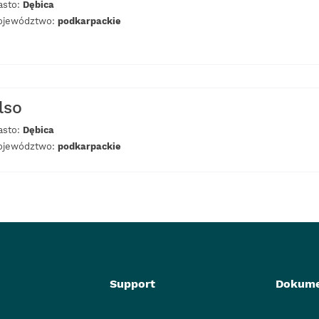
asto:
Dębica
jewództwo:
podkarpackie
lso
asto:
Dębica
jewództwo:
podkarpackie
Support
Dokume