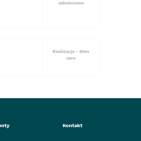
zakończone
Realizacja - Stan
zero
nty
Kontakt