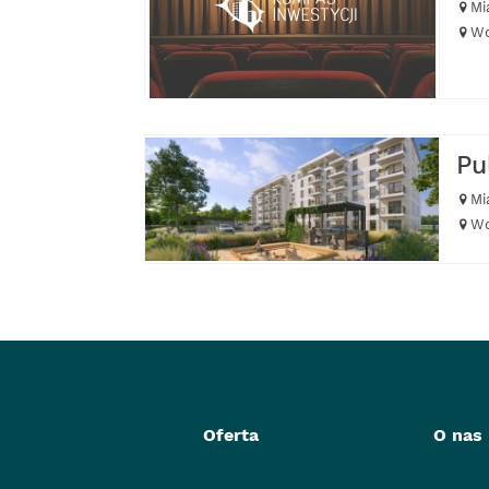
Mi
Wo
Pu
Mi
Wo
Oferta
O nas