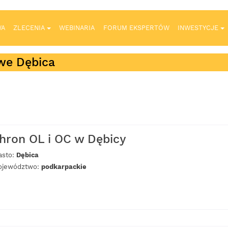
WA
ZLECENIA
WEBINARIA
FORUM EKSPERTÓW
INWESTYCJE
we Dębica
hron OL i OC w Dębicy
asto:
Dębica
jewództwo:
podkarpackie