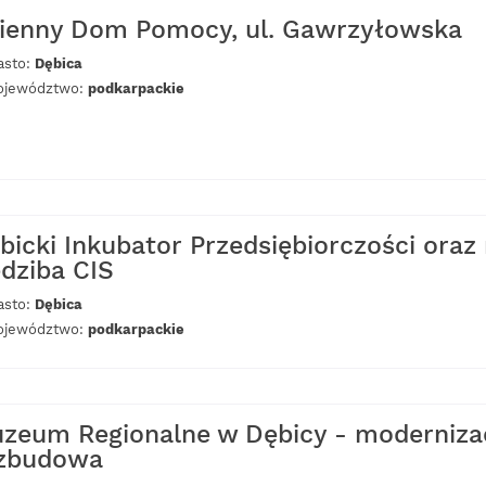
ienny Dom Pomocy, ul. Gawrzyłowska
asto:
Dębica
jewództwo:
podkarpackie
bicki Inkubator Przedsiębiorczości ora
edziba CIS
asto:
Dębica
jewództwo:
podkarpackie
zeum Regionalne w Dębicy - modernizac
zbudowa