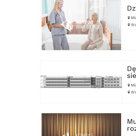
Dz
Mi
Wo
Dę
si
Mi
Wo
Mu
ro