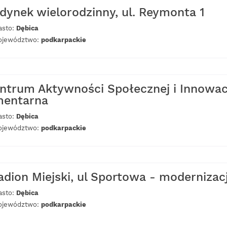
dynek wielorodzinny, ul. Reymonta 1
asto:
Dębica
jewództwo:
podkarpackie
ntrum Aktywności Społecznej i Innowacy
entarna
asto:
Dębica
jewództwo:
podkarpackie
adion Miejski, ul Sportowa - modernizac
asto:
Dębica
jewództwo:
podkarpackie