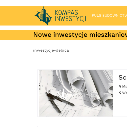
PULS BUDOWNICT
Nowe inwestycje mieszkanio
inwestycje-debica
Sc
Mi
Wo