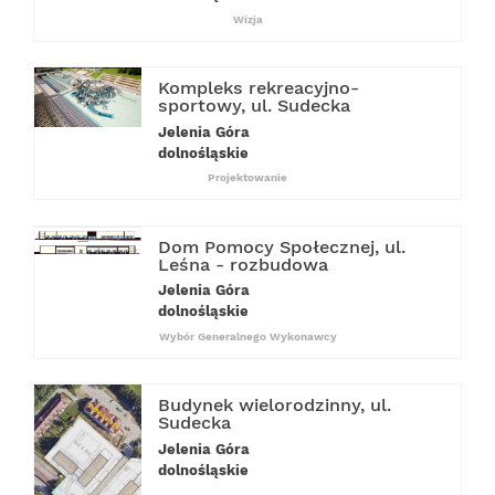
Wizja
Kompleks rekreacyjno-
sportowy, ul. Sudecka
Jelenia Góra
dolnośląskie
Projektowanie
Dom Pomocy Społecznej, ul.
Leśna - rozbudowa
Jelenia Góra
dolnośląskie
Wybór Generalnego Wykonawcy
Budynek wielorodzinny, ul.
Sudecka
Jelenia Góra
dolnośląskie