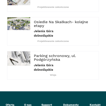
Projektowanie zakończone
Osiedle Na Skałkach- kolejne
etapy
Jelenia Góra
dolnośląskie
Projektowanie zakończone
Parking schronowy, ul.
Podgórzyńska
Jelenia Góra
dolnośląskie
Wizja
Oferta
O nas
Support
Dokumenty
Kontakt