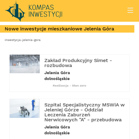
Nowe inwestycje mieszkaniowe Jelenia Góra
inwestycja-jelenia-gora
Zakład Produkcyjny Simet -
rozbudowa
Jelenia Góra
dolnośląskie
Realizacja - Stan zero
Szpital Specjalistyczny MSWiA w
Jeleniej Górze - Oddział
Leczenia Zaburzeń
Nerwicowych "A" - przebudowa
Jelenia Góra
dolnośląskie