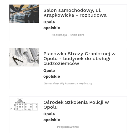
Salon samochodowy, ul.
Krapkowicka - rozbudowa
Opole
opolskie
Realizacja - Stan zero
Placówka Straży Granicznej w
Opolu - budynek do obsługi
cudzoziemców
Opole
opolskie
Generalny Wykonawca wybrany
Ośrodek Szkolenia Policji w
Opolu
Opole
opolskie
Projektowanie