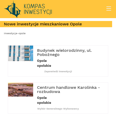
Nowe inwestycje mieszkaniowe Opole
inwestycje-opole
Budynek wielorodzinny, ul.
Pobożnego
Opole
opolskie
Zapowiedź inwestycji
Centrum handlowe Karolinka -
rozbudowa
Opole
opolskie
Wybór Generalnego Wykonawcy