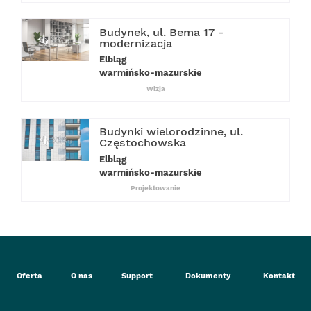
Budynek, ul. Bema 17 -
modernizacja
Elbląg
warmińsko-mazurskie
Wizja
Budynki wielorodzinne, ul.
Częstochowska
Elbląg
warmińsko-mazurskie
Projektowanie
Oferta
O nas
Support
Dokumenty
Kontakt